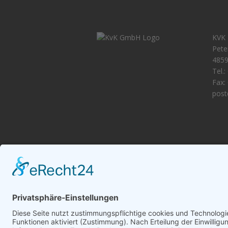
KVK 
Pete
4859
Tel.
Fax:
post