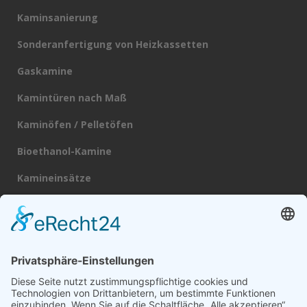
Kaminsanierung
Sonderanfertigung von Heizkassetten
Gaskamine
Kamintüren nach Maß
Kaminöfen / Pelletöfen
Bioethanol-Kamine
Kamineinsätze
Heizkassetten
Schornsteine
Broschüre
Datenschutz