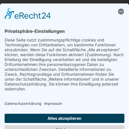
Heizkassetten
Schornsteine
Broschüre
Datenschutz
Impressum
Kontaktformular
Kostenlose Beratung
Kundenmeinungen
Technik
KVK-Partner
Barrierefreiheitserklärung