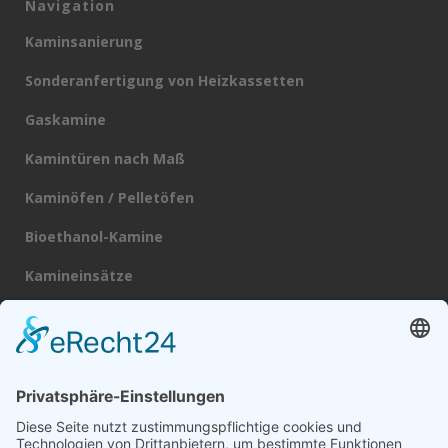
Navigation
Kaminsanierung
Sonderanfertigung von Heizkassetten
Gaskamine
Kamintüren nach Maß
Kaminöfen / Pelletöfen
Bioethanol-Kamine
Kamineinsätze
Heizkassetten
Schornsteine
Broschüre