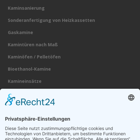
Kaminsanierung
Sonderanfertigung von Heizkassetten
Gaskamine
Kamintüren nach Maß
Kaminöfen / Pelletöfen
Bioethanol-Kamine
Kamineinsätze
Heizkassetten
Schornsteine
Broschüre
Datenschutz