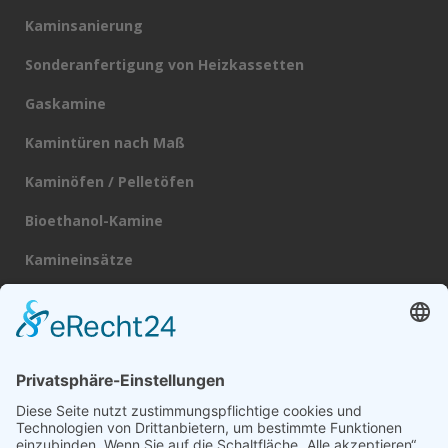
Kaminsanierung
Sonderanfertigung von Heizkassetten
Gaskamine
Kamintüren nach Maß
Kaminöfen / Pelletöfen
Bioethanol-Kamine
Kamineinsätze
Heizkassetten
Schornsteine
Broschüre
Datenschutz