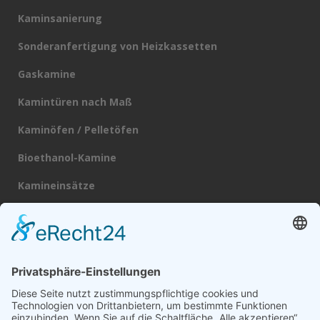
Kaminsanierung
Sonderanfertigung von Heizkassetten
Gaskamine
Kamintüren nach Maß
Kaminöfen / Pelletöfen
Bioethanol-Kamine
Kamineinsätze
Heizkassetten
Schornsteine
Broschüre
Datenschutz