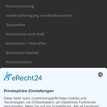
Kaminsanierung
Sonderanfertigung von Heizkassetten
Gaskamine
Kamintüren nach Maß
Kaminöfen / Pelletöfen
Bioethanol-Kamine
Kamineinsätze
Heizkassetten
Schornsteine
Broschüre
Datenschutz